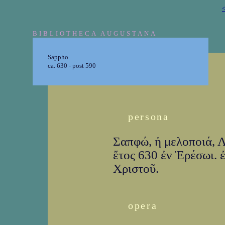
<
BIBLIOTHECA AUGUSTANA
Sappho
ca. 630 - post 590
persona
Σαπφώ, ἡ μελοποιά, Λε
ἔτος 630 ἐν Ἐρέσωι. 
Χριστοῦ.
opera