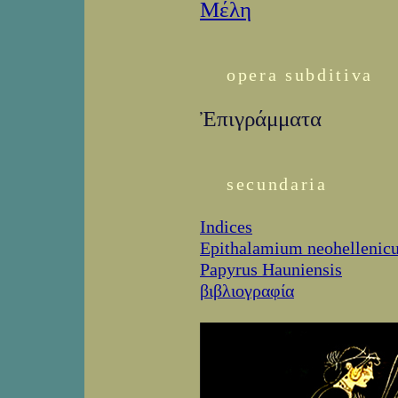
Μέλη
opera subditiva
Ἐπιγράμματα
secundaria
Indices
Epithalamium neohellenic
Papyrus Hauniensis
βιβλιογραφία